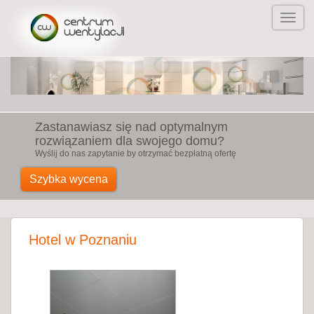
Zastanawiasz się nad optymalnym
rozwiązaniem dla swojego domu?
Wyślij do nas zapytanie by otrzymać bezpłatną ofertę
Szybka wycena
Hotel w Poznaniu