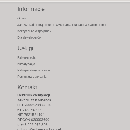
Informacje
O nas
Jak wybrać dobrą firmę do wykonania instalacji w swoim domu
Korzyści ze współpracy
Dla deweloperów
Usługi
Rekuperacja
Klimatyzacja
Rekuperatory w ofercie
Formularz zapytania
Kontakt
Centrum Wentylacji
Arkadiusz Korbanek
ul. Dziadoszańska 10
61-248 Poznań
NIP:7821521494
REGON 630993690
t:
+48 662 072 808
e:
biuro@rekuperacja-cw.pl