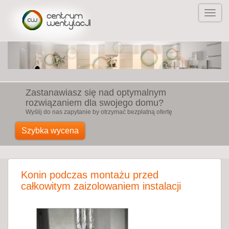
Zastanawiasz się nad optymalnym
rozwiązaniem dla swojego domu?
Wyślij do nas zapytanie by otrzymać bezpłatną ofertę
Szybka wycena
Konin podczas montażu przed
całkowitym zaizolowaniem instalacji