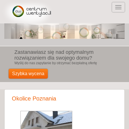
Zastanawiasz się nad optymalnym
rozwiązaniem dla swojego domu?
Wyślij do nas zapytanie by otrzymać bezpłatną ofertę
Szybka wycena
Okolice Poznania