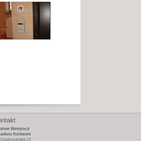
ontakt
trum Wentylacji
kadiusz Korbanek
 Dziadoszańska 10