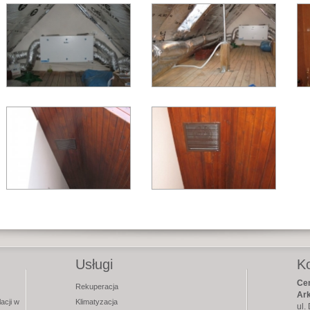
Usługi
K
Cen
Rekuperacja
Ar
acji w
Klimatyzacja
ul.