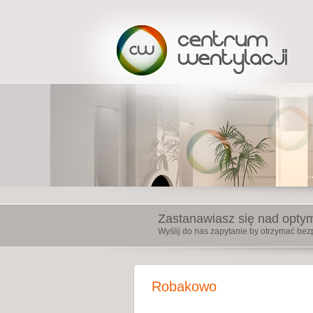
Zastanawiasz się nad opty
Wyślij do nas zapytanie by otrzymać bezp
Robakowo