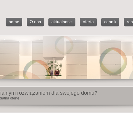
home
O nas
aktualnosci
oferta
cennik
rea
malnym rozwiązaniem dla swojego domu?
łatną ofertę